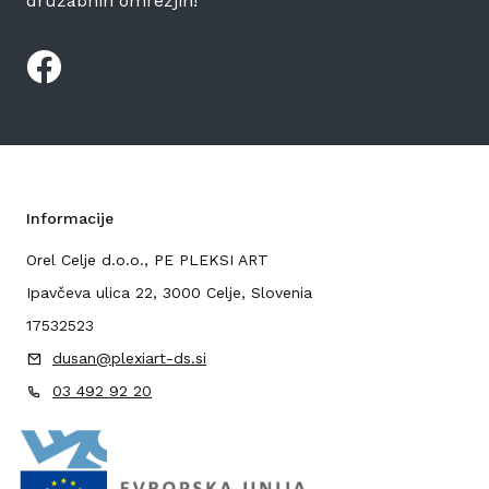
družabnih omrežjih!
Informacije
Orel Celje d.o.o., PE PLEKSI ART
Ipavčeva ulica 22, 3000 Celje, Slovenia
17532523
dusan@plexiart-ds.si
03 492 92 20