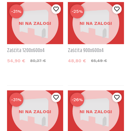
-31
-25
%
%
NI NA ZALOGI
NI NA ZALOGI
Zaščita 1200x600x4
Zaščita 900x600x4
54,
90
€
48,
80
€
80,
37
€
65,
49
€
-31
-26
%
%
NI NA ZALOGI
NI NA ZALOGI