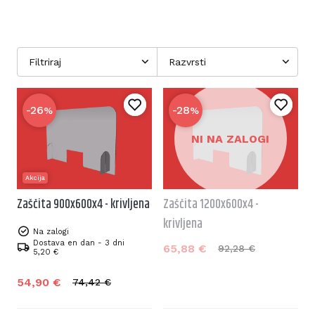
Filtriraj
Razvrsti
-26
-28
%
%
NI NA ZALOGI
Akcija
Zaščita 900x600x4 - krivljena
Zaščita 1200x600x4 -
krivljena
Na zalogi
Dostava en dan - 3 dni
65,
88
€
92,
28
€
5,20 €
54,
90
€
74,
42
€